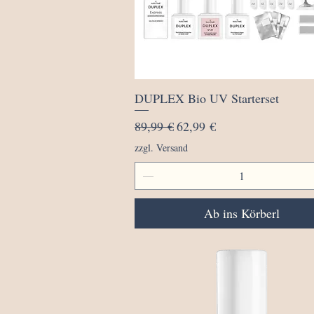
Schnellansicht
DUPLEX Bio UV Starterset
Standardpreis
Sale-Preis
89,99 €
62,99 €
zzgl. Versand
Ab ins Körberl