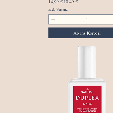
Standardpreis
Sale-Preis
14,99 €
10,49 €
zzgl. Versand
Ab ins Körberl