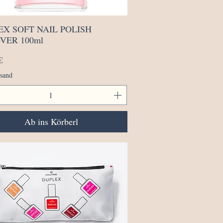
Schnellansicht
EX SOFT NAIL POLISH
VER 100ml
€
rsand
Ab ins Körberl