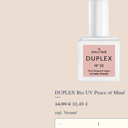
Schnellansicht
DUPLEX Bio UV Peace of Mind
Standardpreis
Sale-Preis
14,99 €
10,49 €
zzgl. Versand