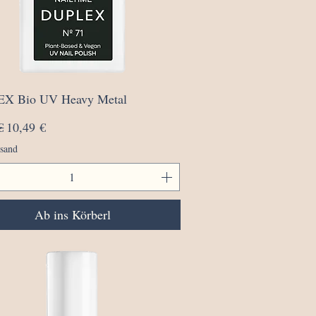
Schnellansicht
X Bio UV Heavy Metal
rdpreis
Sale-Preis
€
10,49 €
rsand
Ab ins Körberl