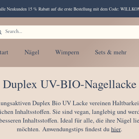
r alle Neukunden 15 % Rabatt auf die erste Bestellung mit dem Code: WIL
tart
Nägel
Wimpern
Sets & mehr
Duplex UV-BIO-Nagellacke
ungsaktiven Duplex Bio UV Lacke vereinen Haltbarkeit 
hen Inhaltsstoffen. Sie sind vegan, langlebig und wer
besseren Inhaltsstoffen. Ideal für alle, die ihre Nägel l
möchten.
Anwendungstips findest du
hier
.