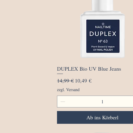
Schnellansicht
DUPLEX Bio UV Blue Jeans
Standardpreis
Sale-Preis
14,99 €
10,49 €
zzgl. Versand
Ab ins Körberl