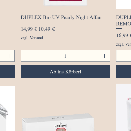
Schnellansicht
DUPLEX Bio UV Pearly Night Affair
DUPL
REMO
Standardpreis
Sale-Preis
14,99 €
10,49 €
Preis
16,99 
zzgl. Versand
zzgl. Ve
Ab ins Körberl