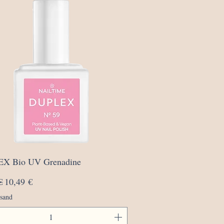
Schnellansicht
X Bio UV Grenadine
rdpreis
Sale-Preis
€
10,49 €
rsand