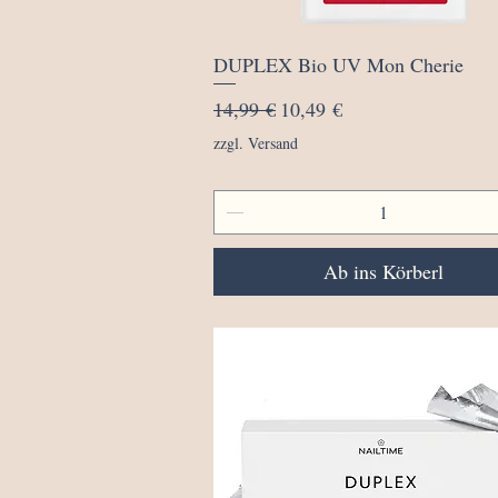
Schnellansicht
DUPLEX Bio UV Mon Cherie
Standardpreis
Sale-Preis
14,99 €
10,49 €
zzgl. Versand
Ab ins Körberl