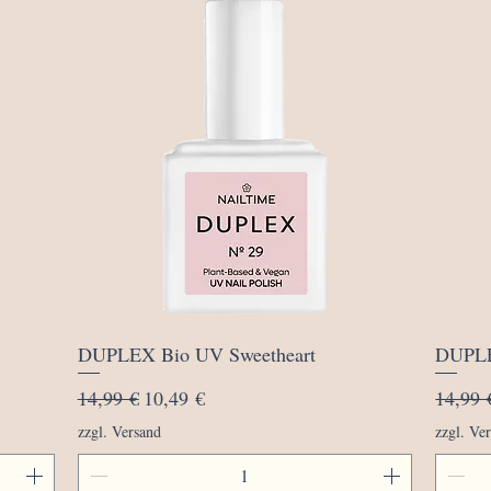
Schnellansicht
DUPLEX Bio UV Sweetheart
DUPLE
Standardpreis
Sale-Preis
Standa
14,99 €
10,49 €
14,99 
zzgl. Versand
zzgl. Ve