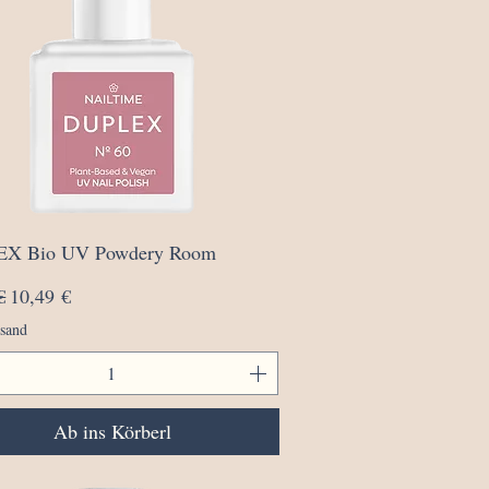
Schnellansicht
X Bio UV Powdery Room
rdpreis
Sale-Preis
€
10,49 €
rsand
Ab ins Körberl