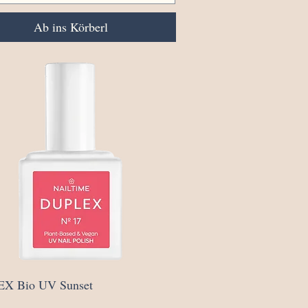
Ab ins Körberl
Schnellansicht
X Bio UV Sunset