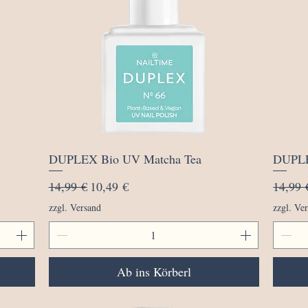
Schnellansicht
DUPLEX Bio UV Matcha Tea
DUPLE
Standardpreis
Sale-Preis
Standa
14,99 €
10,49 €
14,99 
zzgl. Versand
zzgl. Ve
Ab ins Körberl