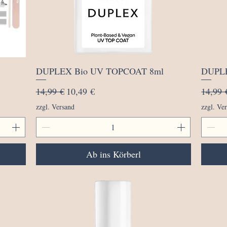
Schnellansicht
DUPLEX Bio UV TOPCOAT 8ml
DUPLE
Standardpreis
Sale-Preis
Standa
14,99 €
10,49 €
14,99 
zzgl. Versand
zzgl. Ve
Ab ins Körberl