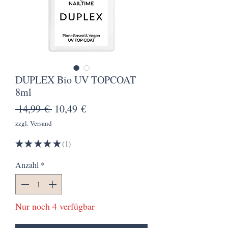
DUPLEX Bio UV TOPCOAT
8ml
Standardpreis
Sale-
 14,99 € 
10,49 €
Preis
zzgl. Versand
★
★
★
★
★
1
1
Anzahl
*
Nur noch 4 verfügbar