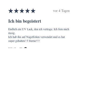
★
★
★
★
★
vor 4 Tagen
Ich bin begeistert
Endlich ein UV Lack, den ich vertrage. Ich freu mich
riesig.
Ich hab ihn auf Nagelfolien verwendet und es hat
super gehalten! 5 Sterne!!!!
Ulrike F.
Schweickershausen, Germany
War diese Rezension hilfreich?
Ähnliche Produkte