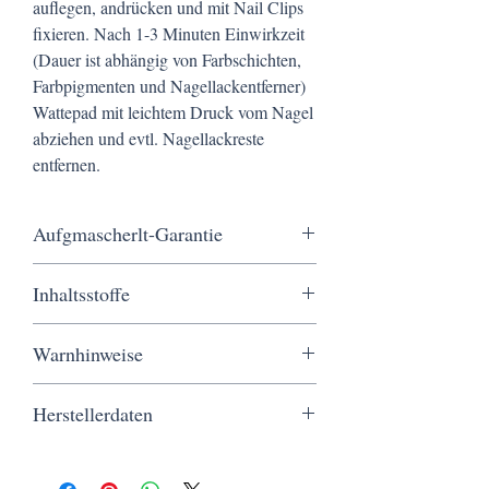
auflegen, andrücken und mit Nail Clips
fixieren. Nach 1-3 Minuten Einwirkzeit
(Dauer ist abhängig von Farbschichten,
Farbpigmenten und Nagellackentferner)
Wattepad mit leichtem Druck vom Nagel
abziehen und evtl. Nagellackreste
entfernen.
Aufgmascherlt-Garantie
Kostenloser Versand ab 20 €, schnelle
Inhaltsstoffe
Lieferung in nur 3 Werktagen, sichere
Bezahlung und ein Service, der wirklich von
ETHYL ACETATE, BUTYL ACETATE,
Herzen kommt.
Warnhinweise
NITROCELLULOSE, HYDROXYETHYL
ACRYLATE/PPG-15 GLYCERYLETHER
Von Flammen und Zündquellen fernhalten.
COPOLYMER, ACETYL TRIBUTYL
Herstellerdaten
Außerhalb der Reichweite von Kindern
CITRATE, ISOPROPYL ALCOHOL, BIS-
aufbewahren.
HEMA POLY(1,4-BUTANEDIOL)-9/IPDI
Aufgmascherlt | Kerstin Siegert
Nicht zum Verzehr geeignet.
COPOLYMER, STEARALKONIUM
Piaristengasse 56-58/1/2H/14