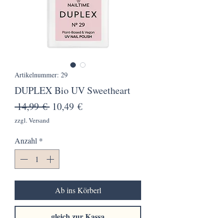
Artikelnummer: 29
DUPLEX Bio UV Sweetheart
Standardpreis
Sale-
 14,99 € 
10,49 €
Preis
zzgl. Versand
Anzahl
*
Ab ins Körberl
gleich zur Kassa