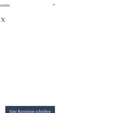
rantie
/2H/14
20 €, eine schnelle Lieferung in nur 3
ahlung und ein Service, der wirklich
Eine Rezension schreiben