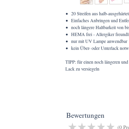
20 Streifen aus halb-ausgehärte
Einfaches Anbringen und Entfe
noch längere Haltbarkeit von b
HEMA frei - Allergiker freundl
nur mit UV Lampe anwendbar
kein Über- oder Unterlack not
TIPP: für einen noch längeren und
Lack zu versiegeln
Bewertungen
★
★
★
★
★
0
Pr
0