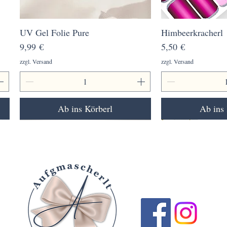
UV Gel Folie Pure
Schnellansicht
Himbeerkracherl
Schnell
Preis
Preis
9,99 €
5,50 €
zzgl. Versand
zzgl. Versand
Ab ins Körberl
Ab ins 