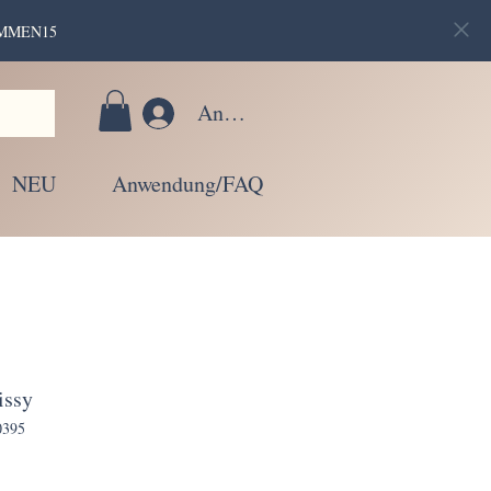
LKOMMEN15
Anmelden
NEU
Anwendung/FAQ
issy
0395