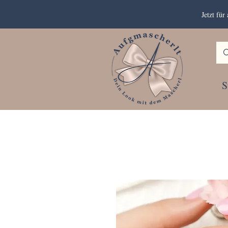
Jetzt fü
S