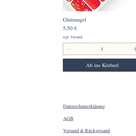
Glutmugel
Schnellansicht
Preis
5,50 €
zzgl. Versand
Ab ins Körberl
Datenschutzerklärung
AGB
Versand & Rückversand