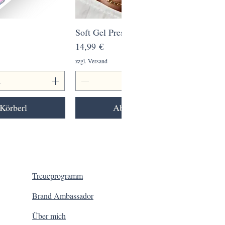
ansicht
Soft Gel Press on Nail Satin Merlot
Schnellansicht
Preis
14,99 €
zzgl. Versand
Körberl
Ab ins Körberl
Treueprogramm
Brand Ambassador
Über mich