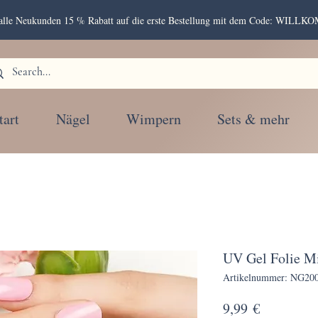
r alle Neukunden 15 % Rabatt auf die erste Bestellung mit dem Code: WIL
tart
Nägel
Wimpern
Sets & mehr
UV Gel Folie M
Artikelnummer: NG20
Preis
9,99 €