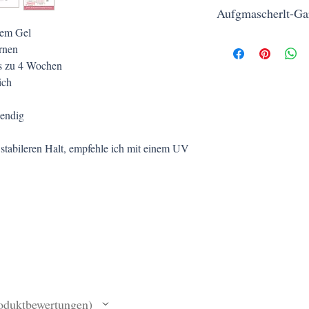
Aufgmascherlt
Aufgmascherlt-Ga
Kerstin Siegert
Piaristengasse 56-58/1
tem Gel
Kostenloser Versand ab 
1080 Wien
rnen
Werktagen, sichere Bez
info@mascherl.at
is zu 4 Wochen
von Herzen kommt.
ich
wendig
 stabileren Halt, empfehle ich mit einem UV
oduktbewertungen