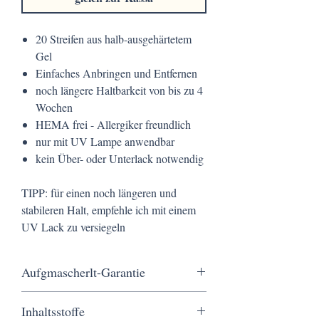
20 Streifen aus halb-ausgehärtetem
Gel
Einfaches Anbringen und Entfernen
noch längere Haltbarkeit von bis zu 4
Wochen
HEMA frei - Allergiker freundlich
nur mit UV Lampe anwendbar
kein Über- oder Unterlack notwendig
TIPP: für einen noch längeren und
stabileren Halt, empfehle ich mit einem
UV Lack zu versiegeln
Aufgmascherlt-Garantie
Kostenloser Versand ab 20 €, eine schnelle
Inhaltsstoffe
Lieferung in nur 3 Werktagen, sichere