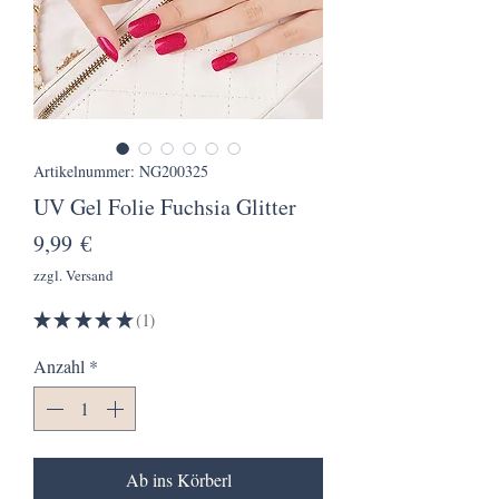
Artikelnummer: NG200325
UV Gel Folie Fuchsia Glitter
Preis
9,99 €
zzgl. Versand
★
★
★
★
★
1
1
Anzahl
*
Ab ins Körberl