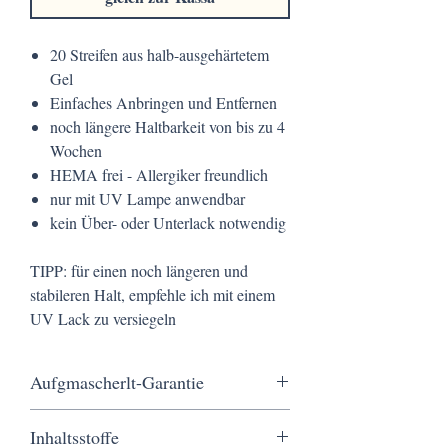
20 Streifen aus halb-ausgehärtetem
Gel
Einfaches Anbringen und Entfernen
noch längere Haltbarkeit von bis zu 4
Wochen
HEMA frei - Allergiker freundlich
nur mit UV Lampe anwendbar
kein Über- oder Unterlack notwendig
TIPP: für einen noch längeren und
stabileren Halt, empfehle ich mit einem
UV Lack zu versiegeln
Aufgmascherlt-Garantie
Kostenloser Versand ab 20 €, eine schnelle
Inhaltsstoffe
Lieferung in nur 3 Werktagen, sichere