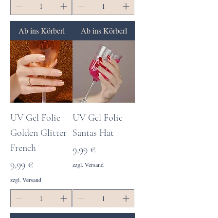
Ab ins Körberl
Ab ins Körberl
UV Gel Folie
UV Gel Folie
Golden Glitter
Santas Hat
French
Preis
9,99 €
Preis
9,99 €
zzgl. Versand
zzgl. Versand