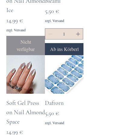
on Nail Almond
Bleaml
Ice
Preis
5,50 €
Preis
14,99 €
zzgl. Versand
zzgl. Versand
Nicht
verfügbar
Ab ins Körberl
Soft Gel Press
Dafrorn
on Nail Almond
Preis
5,50 €
Space
zzgl. Versand
Preis
14,99 €