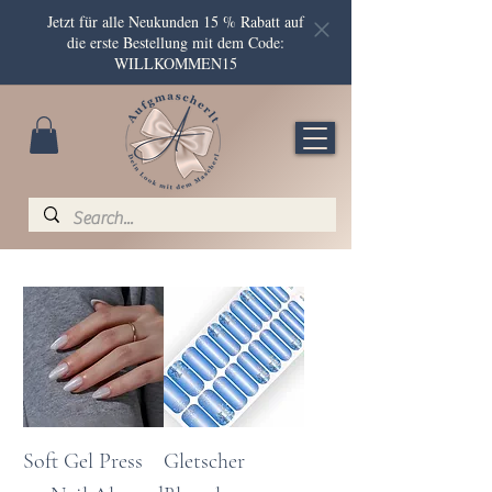
Jetzt für alle Neukunden 15 % Rabatt auf
die erste Bestellung mit dem Code:
WILLKOMMEN15
Soft Gel Press
Gletscher