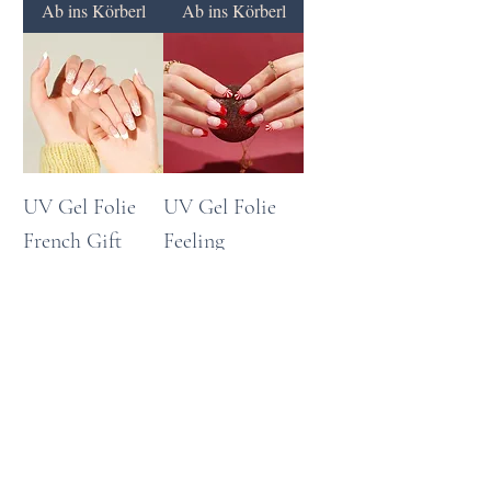
Ab ins Körberl
Ab ins Körberl
UV Gel Folie
UV Gel Folie
French Gift
Feeling
Christmas
Preis
9,99 €
Preis
9,99 €
zzgl. Versand
zzgl. Versand
Ab ins Körberl
Ab ins Körberl