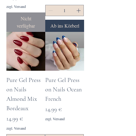
zzgl. Versand
Nicht
verfügbar
Ab ins Körberl
Pure Gel Press
Pure Gel Press
on Nails
on Nails Ocean
Almond Mix
French
Bordeaux
Preis
14,99 €
Preis
14,99 €
zzgl. Versand
zzgl. Versand