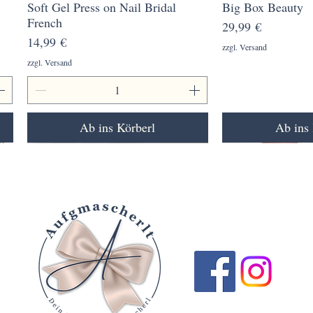
Soft Gel Press on Nail Bridal
Schnellansicht
Big Box Beauty
Schnell
French
Preis
29,99 €
Preis
14,99 €
zzgl. Versand
zzgl. Versand
Ab ins Körberl
Ab ins 