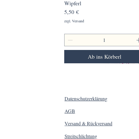
Wipferl
Schnellansicht
Preis
5,50 €
zzgl. Versand
Ab ins Körberl
Datenschutzerklärung
AGB
Versand & Rückversand
Streitschlichtung