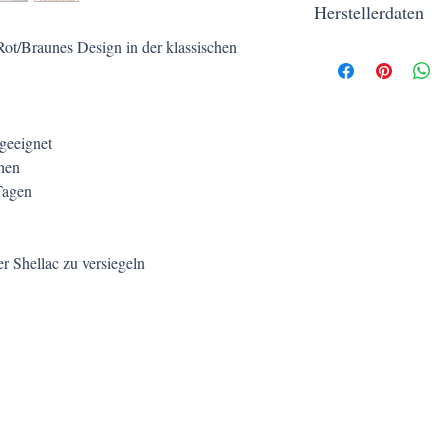
Herstellerdaten
Außerhalb der Reichwe
Nicht zum Verzehr geei
 Rot/Braunes Design in der klassischen
Aufgmascherlt
Kerstin Siegert
Piaristengasse 56-58/1
1080 Wien
info@mascherl.at
geeignet
nen
Tagen
 Shellac zu versiegeln