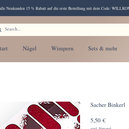
r alle Neukunden 15 % Rabatt auf die erste Bestellung mit dem Code: WIL
tart
Nägel
Wimpern
Sets & mehr
Sacher Binkerl
Preis
5,50 €
zzgl. Versand