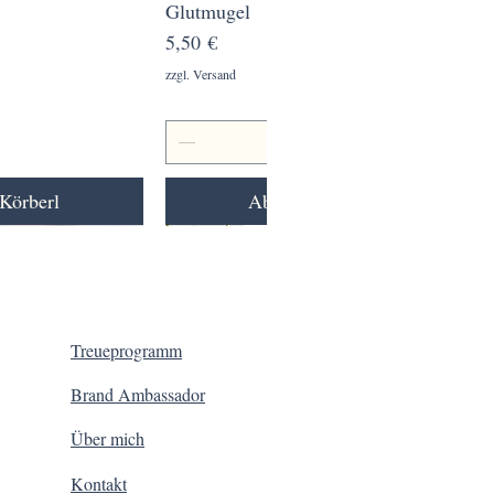
ansicht
Glutmugel
Schnellansicht
Preis
5,50 €
zzgl. Versand
Körberl
Ab ins Körberl
Treueprogramm
Brand Ambassador
Über mich
Kontakt