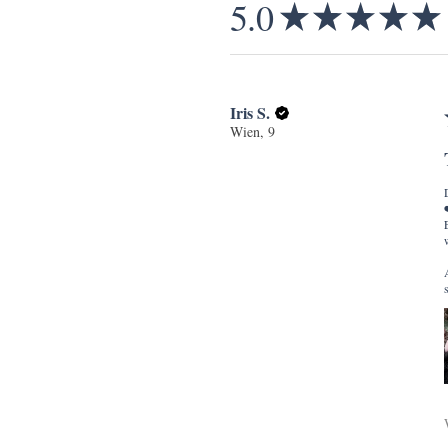
5.0
★
★
★
★
★
Iris S.
Wien, 9