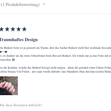
1
Produktbewertung
1
★
★
★
★
★
Traumhaftes Design
Die Binkerl Serie ist ja generell ein Traum, aber das Sacher Binkerl sticht hier nochmals beson
❤️✨❤️
Es ist dunkler als die roten Glitzerfolien beim Busserl Binkerl. Ich würde mir ja eine Folie mit
wünschen 😂
An die Kunden, welche das Binkerl Design nicht mögen - allein die genialen roten Glitzer Folie
schöne braune Uni Folien - also man würde definitiv eine Maniküre ohne den klassischen Bi
War diese Rezension hilfreich?