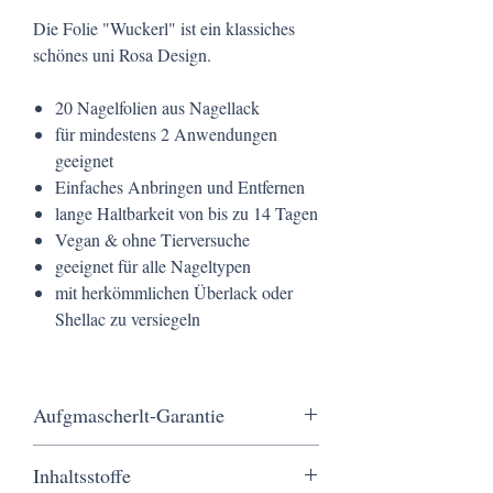
Die Folie "Wuckerl" ist ein klassiches
schönes uni Rosa Design.
20 Nagelfolien aus Nagellack
für mindestens 2 Anwendungen
geeignet
Einfaches Anbringen und Entfernen
lange Haltbarkeit von bis zu 14 Tagen
Vegan & ohne Tierversuche
geeignet für alle Nageltypen
mit herkömmlichen Überlack oder
Shellac zu versiegeln
Aufgmascherlt-Garantie
Kostenloser Versand ab 20 €, schnelle
Inhaltsstoffe
Lieferung in nur 3 Werktagen, sichere