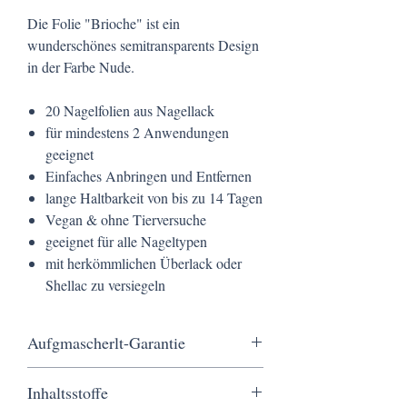
Die Folie "Brioche" ist ein
wunderschönes semitransparents Design
in der Farbe Nude.
20 Nagelfolien aus Nagellack
für mindestens 2 Anwendungen
geeignet
Einfaches Anbringen und Entfernen
lange Haltbarkeit von bis zu 14 Tagen
Vegan & ohne Tierversuche
geeignet für alle Nageltypen
mit herkömmlichen Überlack oder
Shellac zu versiegeln
Aufgmascherlt-Garantie
Kostenloser Versand ab 20 €, schnelle
Inhaltsstoffe
Lieferung in nur 3 Werktagen, sichere