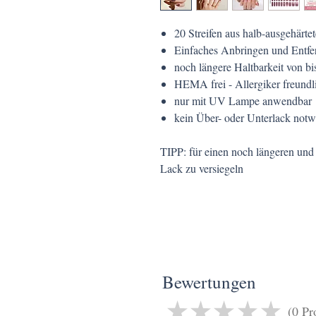
20 Streifen aus halb-ausgehärte
Einfaches Anbringen und Entfe
noch längere Haltbarkeit von b
HEMA frei - Allergiker freundl
nur mit UV Lampe anwendbar
kein Über- oder Unterlack not
TIPP: für einen noch längeren und
Lack zu versiegeln
Bewertungen
★
★
★
★
★
0
Pr
0