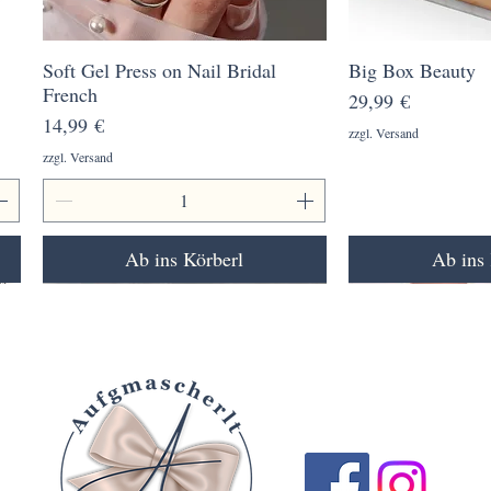
Soft Gel Press on Nail Bridal
Schnellansicht
Big Box Beauty
Schnell
French
Preis
29,99 €
Preis
14,99 €
zzgl. Versand
zzgl. Versand
Ab ins Körberl
Ab ins 