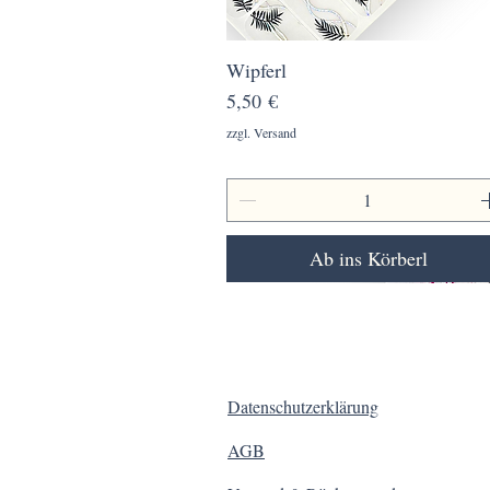
Wipferl
Schnellansicht
Preis
5,50 €
zzgl. Versand
Ab ins Körberl
Datenschutzerklärung
AGB