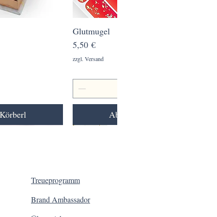
ansicht
Glutmugel
Schnellansicht
Preis
5,50 €
zzgl. Versand
Körberl
Ab ins Körberl
Treueprogramm
Brand Ambassador