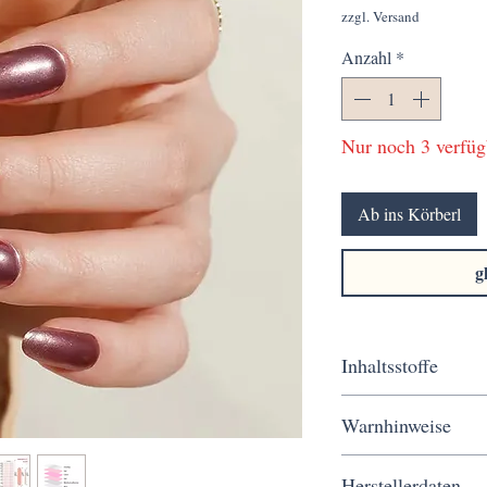
zzgl. Versand
Anzahl
*
Nur noch 3 verfüg
Ab ins Körberl
g
Inhaltsstoffe
Polyacrylic Acid, Acry
Warnhinweise
Ether Triacrylate, Isop
(+/-): CI 77163 (Bismu
Von Flammen und Zündq
CI 47005, CI 42045, C
Herstellerdaten