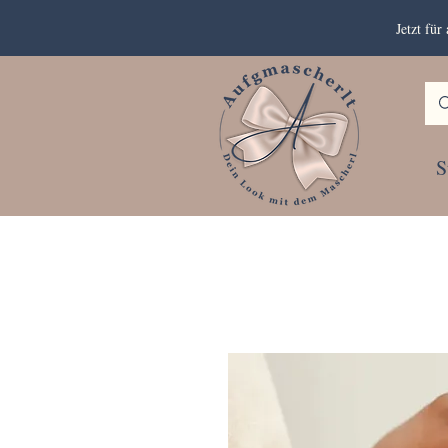
Jetzt fü
S