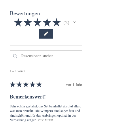
Bewertungen
★
★
★
★
★
2
2
1 – 1 von 2
★
★
★
★
★
vor 1 Jahr
Bemerkenswert!
Sehr schön gestaltet, das Set beinhaltet absolut alles,
was man braucht. Die Wimpern sind super fein und
sind schön und für das Anbringen optimal in der
Verpackung aufger...
ZEIG MEHR