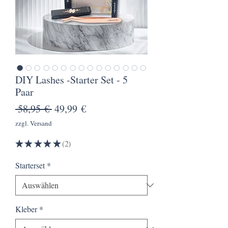
DIY Lashes -Starter Set - 5
Paar
Standardpreis
Sale-
 58,95 € 
49,99 €
Preis
zzgl. Versand
★
★
★
★
★
2
2
Starterset
*
Kleber
*