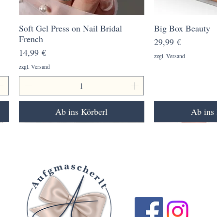
Soft Gel Press on Nail Bridal
Schnellansicht
Big Box Beauty
Schnell
French
Preis
29,99 €
Preis
14,99 €
zzgl. Versand
zzgl. Versand
Ab ins Körberl
Ab ins 