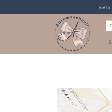
Jetzt fü
S