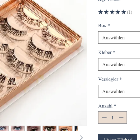
★
★
★
★
★
1
1
Box
*
Auswählen
Kleber
*
Auswählen
Versiegler
*
Auswählen
Anzahl
*
Ab ins Körberl