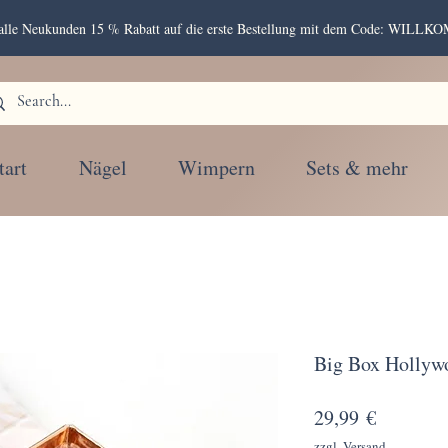
r alle Neukunden 15 % Rabatt auf die erste Bestellung mit dem Code: WIL
tart
Nägel
Wimpern
Sets & mehr
Big Box Hollyw
Preis
29,99 €
zzgl. Versand