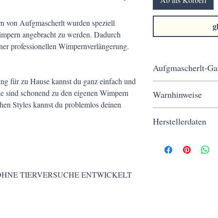
rn von Aufgmascherlt wurden speziell
g
impern angebracht zu werden. Dadurch
iner professionellen Wimpernverlängerung.
Aufgmascherlt-Ga
ng für zu Hause​ kannst du ganz einfach und
Kostenloser Versand ab 
Sie sind schonend zu den eigenen Wimpern
Warnhinweise
Werktagen, sichere Bez
chen Styles kannst du problemlos deinen
von Herzen kommt.
Ausschließlich zur äu
Herstellerdaten
Augenkontakt vermeide
Kindern aufbewahren.
Aufgmascherlt | Kerstin
fernhalten. Nicht zum V
Piaristengasse 56-58/1
1080 Wien
OHNE TIERVERSUCHE ENTWICKELT​