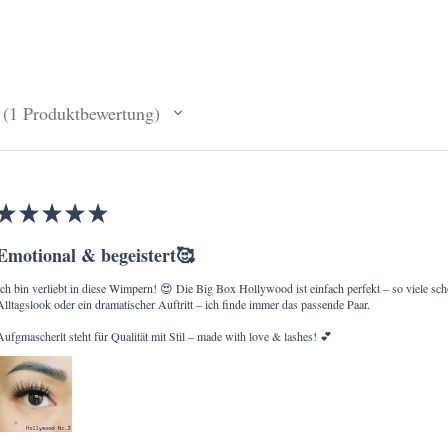
1
Produktbewertung
1
★
★
★
★
★
Emotional & begeistert🥰
Ich bin verliebt in diese Wimpern! 😍 Die Big Box Hollywood ist einfach perfekt – so viele schö
Alltagslook oder ein dramatischer Auftritt – ich finde immer das passende Paar.
Aufgmascherlt steht für Qualität mit Stil – made with love & lashes! 💕