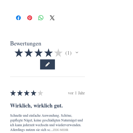
Manganese / 0.1~3.5%
aufbewahren.
Aufgmascherlt | Kerstin Siegert
Nicht zum Verzehr geeignet.
Piaristengasse 56-58/1/2H/14
1080 Wien
Bewertungen
★
★
★
★
★
1
1
★
★
★
★
★
vor 1 Jahr
Wirklich, wirklich gut.
Schnelle und einfache Anwendung. Schöne,
gepflegte Nägel, keine geschädigten Naturnägel und
ich kann jederzeit wechseln und wiederverwenden.
Allerdings nutzen sie sich sc...
ZEIG MEHR