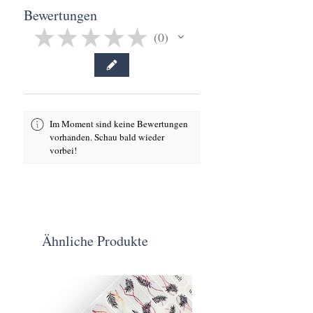
Nur wie vorgesehen verwenden (zur
Bewertungen
Reinigung/Applikation im kosmetischen
★
★
★
★
★
0
Bereich).
0
Einwegprodukt: Aus Hygienegründen
nach Gebrauch entsorgen. Nicht
wiederverwenden.
Bei Reizungen, Rötungen oder
Unverträglichkeiten Anwendung sofort
Im Moment sind keine Bewertungen
stoppen.
vorhanden. Schau bald wieder
Nicht auf offene Wunden oder gereizte
vorbei!
Haut anwenden.
Ähnliche Produkte