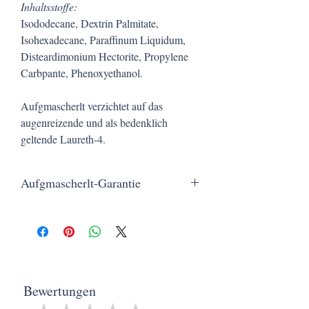
Inhaltsstoffe:
Isododecane, Dextrin Palmitate,
Isohexadecane, Paraffinum Liquidum,
Disteardimonium Hectorite, Propylene
Carbpante, Phenoxyethanol.
Aufgmascherlt verzichtet auf das
augenreizende und als bedenklich
geltende Laureth-4.
Aufgmascherlt-Garantie
Kostenloser Versand ab 20 €, schnelle
Lieferung in nur 3 Werktagen, sichere
Bezahlung und ein Service, der wirklich von
Herzen kommt.
Bewertungen