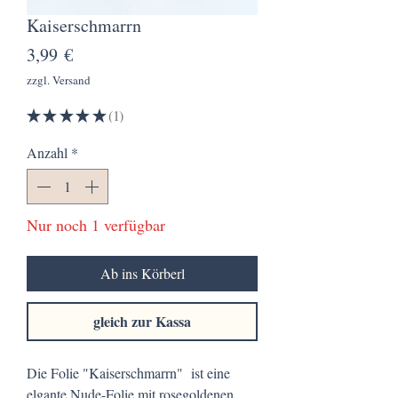
Kaiserschmarrn
Preis
3,99 €
zzgl. Versand
★
★
★
★
★
1
1
Anzahl
*
Nur noch 1 verfügbar
Ab ins Körberl
gleich zur Kassa
Die Folie "Kaiserschmarrn" ist eine
elgante Nude-Folie mit rosegoldenen