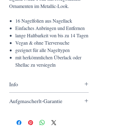
Ornamenten im Metallic-Look.
16 Nagelfolien aus Nagellack
Einfaches Anbringen und Entfernen
lange Haltbarkeit von bis zu 14 Tagen
Vegan & ohne Tierversuche
geeignet für alle Nageltypen
mit herkömmlichen Überlack oder
Shellac zu versiegeln
Info
MwSt. wird nicht ausgewiesen
Aufgmascherlt-Garantie
(Kleinunternehmer, § 19 UStG)
zzgl.
Versandkosten
Kostenloser Versand ab 40 €, eine schnelle
Lieferung in nur 3 Werktagen, sichere
Bezahlung und ein Service, der wirklich von
Herzen kommt.