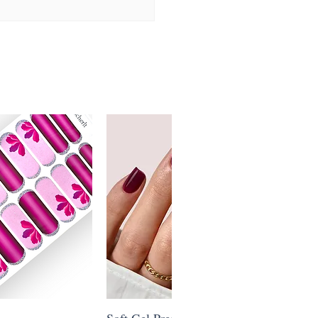
ansicht
Soft Gel Press on Nail Satin Merlot
Schnellansicht