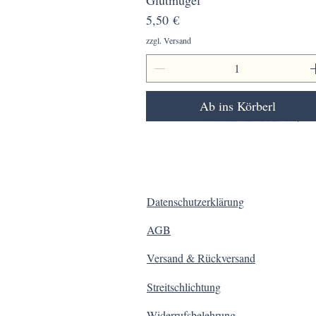
Preis
5,50 €
zzgl. Versand
Ab ins Körberl
Datenschutzerklärung
AGB
Versand & Rückversand
Streitschlichtung
Widerrufsbelehrung