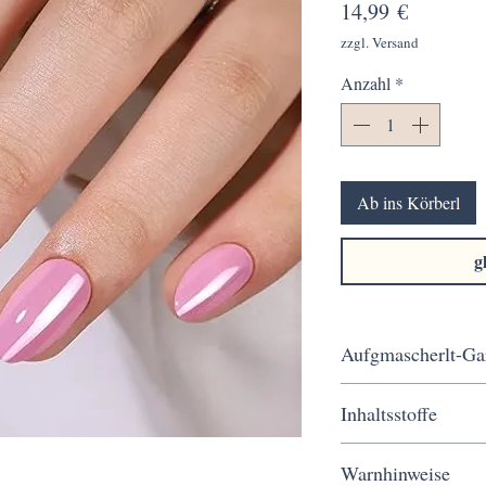
Preis
14,99 €
zzgl. Versand
Anzahl
*
Ab ins Körberl
g
Aufgmascherlt-Ga
Kostenloser Versand ab 
Inhaltsstoffe
Werktagen, sichere Bez
von Herzen kommt.
MABS Gel
Warnhinweise