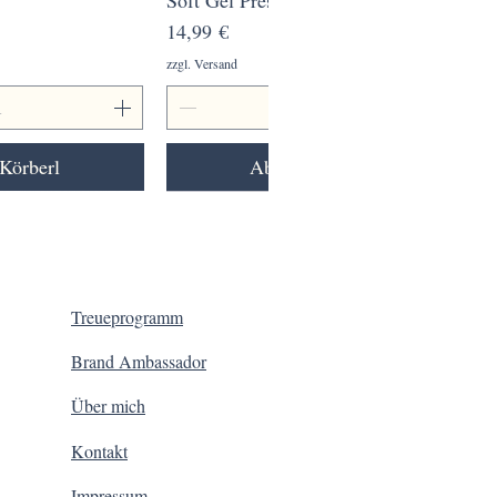
Preis
14,99 €
zzgl. Versand
Körberl
Ab ins Körberl
Treueprogramm
Brand Ambassador
Über mich
Kontakt
Impressum