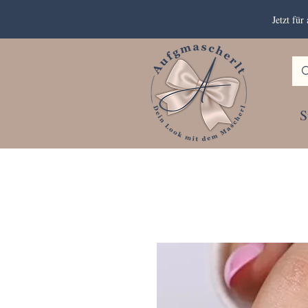
Jetzt fü
S