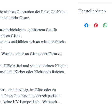
Von Flammen und Zündq
Herstellerdaten
ie nächste Generation der Press-On-Nails!
Außerhalb der Reichwe
Nicht zum Verzehr geei
nd noch mehr Glanz.
Aufgmascherlt | Kerstin
Piaristengasse 56-58/1
 mehrschichtigem, gehärtetem Gel für
1080 Wien
uriösen Glanz.
en aus und fühlen sich an wie eine frische
.
u 3 Wochen, ohne an Glanz oder Form zu
n, HEMA-frei und sanft zu deinen Nägeln.
unsch mit Kleber oder Klebepads fixieren,
ber – ob im Alltag, im Büro oder zu
l Press Ons hast du jederzeit perfekte
len, keine UV-Lampe, keine Wartezeit –