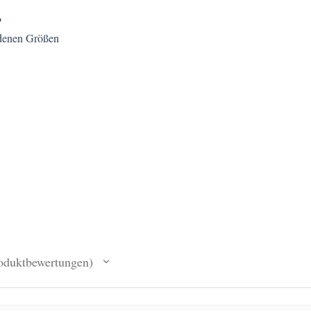
?
edenen Größen
oduktbewertungen