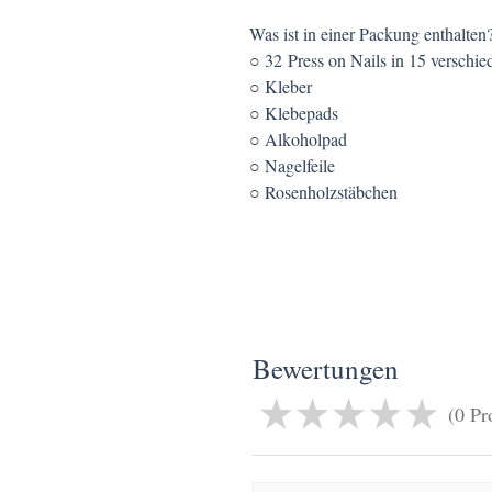
Was ist in einer Packung enthalten
○ 32 Press on Nails in 15 verschi
○ Kleber
○ Klebepads
○ Alkoholpad
○ Nagelfeile
○ Rosenholzstäbchen
Bewertungen
★
★
★
★
★
0
Pr
0