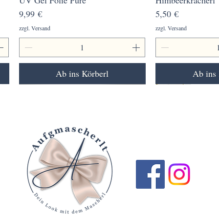
Preis
Preis
9,99 €
5,50 €
zzgl. Versand
zzgl. Versand
Ab ins Körberl
Ab ins 