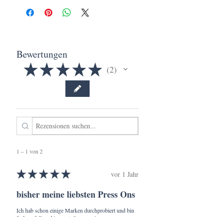
1080 Wien
homopolymer | 9011-14-7 | 51-61 % 2-
Propenenitrile polymer with 1,3- butadiene
info@mascherl.at
and ethenylbenzene | 9003 56-9 | 39-49%
Manganese / 0.1~3.5%
Bewertungen
★
★
★
★
★
2
2
1 – 1 von 2
★
★
★
★
★
vor 1 Jahr
bisher meine liebsten Press Ons
Ich hab schon einige Marken durchprobiert und bin