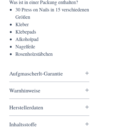
Was ist in einer Packung enthalten?
30 Press on Nails in 15 verschiedenen
Größen
Kleber
Klebepads
Alkoholpad
Nagelfeile
Rosenholzstäbchen
Aufgmascherlt-Garantie
Kostenloser Versand ab 20 €, schnelle
Warnhinweise
Lieferung in nur 3 Werktagen, sichere
Bezahlung und ein Service, der wirklich von
Von Flammen und Zündquellen fernhalten.
Herzen kommt.
Herstellerdaten
Außerhalb der Reichweite von Kindern
aufbewahren.
Aufgmascherlt
Nicht zum Verzehr geeignet.
Inhaltsstoffe
Kerstin Siegert
Piaristengasse 56-58/1/2H/14
2-Methyl-2-propenoic acid methyl ester