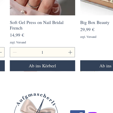
Soft Gel Press on Nail Bridal
Schnellansicht
Big Box Beauty
Schnell
French
Preis
29,99 €
Preis
14,99 €
zzgl. Versand
zzgl. Versand
Ab ins Körberl
Ab ins 