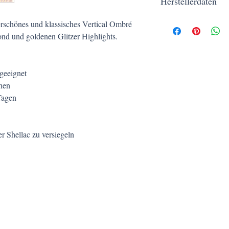
Herstellerdaten
Außerhalb der Reichwe
Nicht zum Verzehr geei
Aufgmascherlt | Kerstin
erschönes und klassisches Vertical Ombré
Piaristengasse 56-58/1
nd und goldenen Glitzer Highlights.
1080 Wien
geeignet
nen
Tagen
 Shellac zu versiegeln