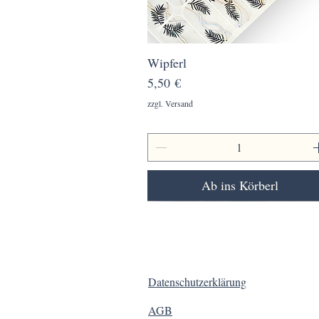
Wipferl
Schnellansicht
Preis
5,50 €
zzgl. Versand
Ab ins Körberl
Datenschutzerklärung
AGB