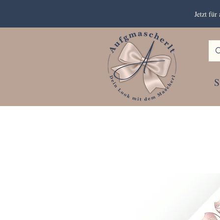
Jetzt fü
S