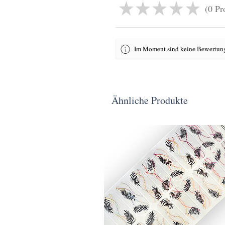
★
★
★
★
★
0
Pr
0
Im Moment sind keine Bewertung
Ähnliche Produkte