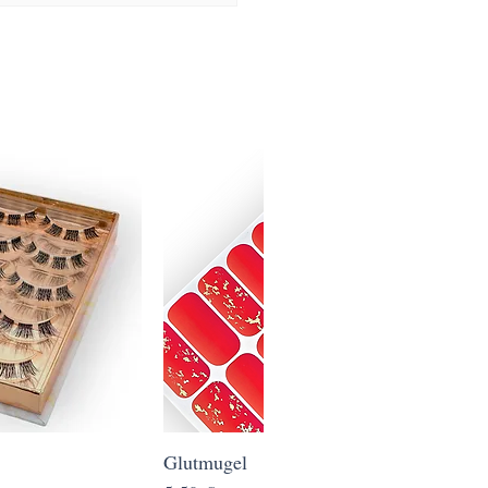
ansicht
Glutmugel
Schnellansicht