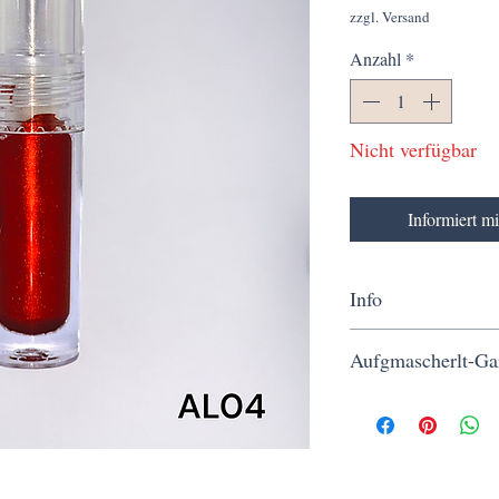
zzgl. Versand
Anzahl
*
Nicht verfügbar
Informiert m
Info
MwSt. wird nicht ausge
Aufgmascherlt-Ga
UStG) zzgl.
Versandko
Kostenloser Versand ab 
Werktagen, sichere Bez
von Herzen kommt.