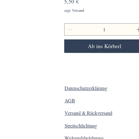
Preis
5,50 €
zzgl. Versand
Ab ins Körberl
Datenschutzerklärung
AGB
Versand & Rückversand
Streitschlichtung
Widerrufsbelehrung