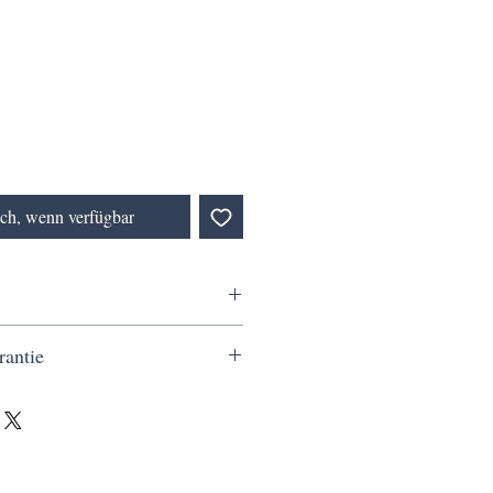
ich, wenn verfügbar
wiesen (Kleinunternehmer, § 19
rantie
sten
40 €, eine schnelle Lieferung in nur 3
ahlung und ein Service, der wirklich