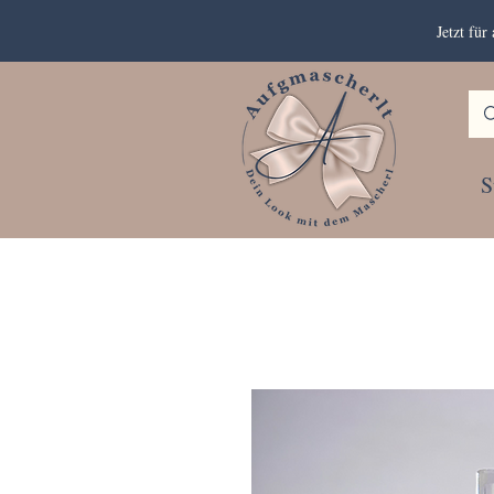
Jetzt fü
S