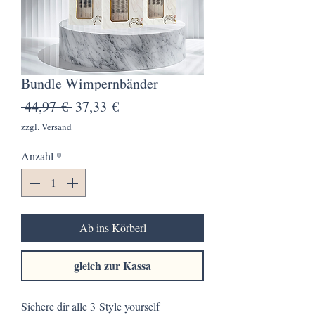
Bundle Wimpernbänder
Standardpreis
Sale-
 44,97 € 
37,33 €
Preis
zzgl. Versand
Anzahl
*
Ab ins Körberl
gleich zur Kassa
Sichere dir alle 3 Style yourself