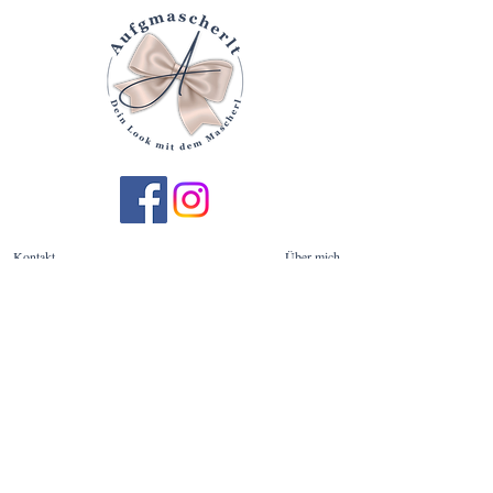
Kontakt
Über mich
Treueprogramm
Brand Ambassador
Widerrufsbelehrung
Streitschlichtung
Vertrag widerrufen
AGB
Impressum
Datenschutzerklärung
Versand & Rückversand
Wir versenden ausschließlich mit der Post.