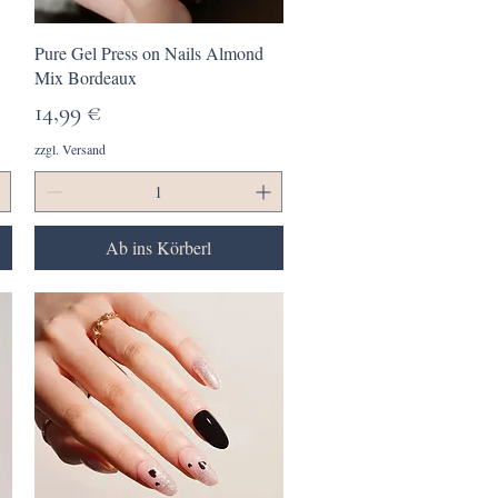
Schnellansicht
Pure Gel Press on Nails Almond
Mix Bordeaux
Preis
14,99 €
zzgl. Versand
Ab ins Körberl