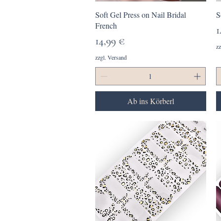
Schnellansicht
Soft Gel Press on Nail Bridal
S
French
P
1
Preis
14,99 €
zz
zzgl. Versand
Ab ins Körberl