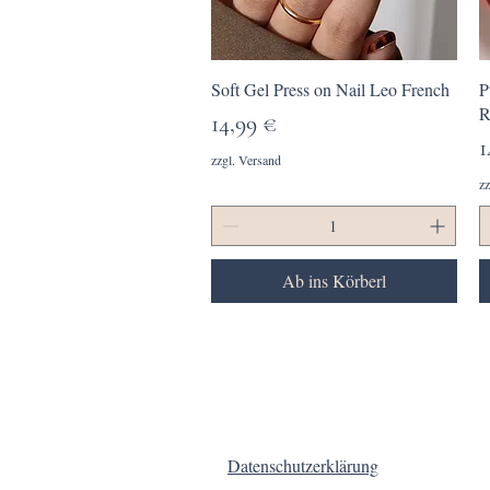
Schnellansicht
Soft Gel Press on Nail Leo French
P
R
Preis
14,99 €
P
1
zzgl. Versand
zz
Ab ins Körberl
Datenschutzerklärung