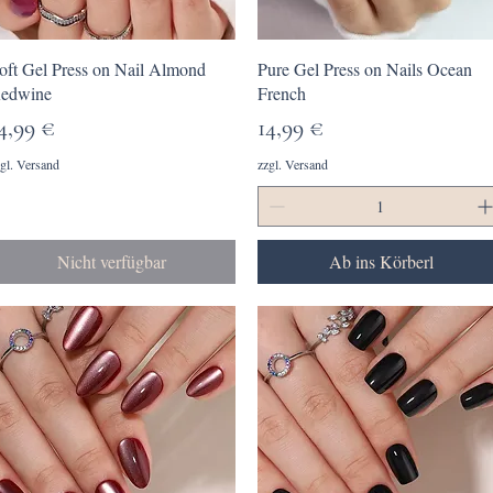
Schnellansicht
Schnellansicht
oft Gel Press on Nail Almond
Pure Gel Press on Nails Ocean
edwine
French
reis
Preis
4,99 €
14,99 €
gl. Versand
zzgl. Versand
Nicht verfügbar
Ab ins Körberl