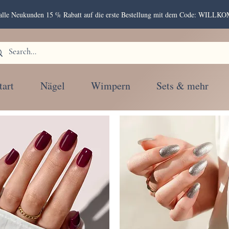
r alle Neukunden 15 % Rabatt auf die erste Bestellung mit dem Code: WIL
tart
Nägel
Wimpern
Sets & mehr