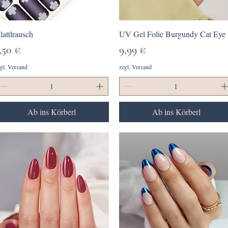
Schnellansicht
Schnellansicht
lattlrausch
UV Gel Folie Burgundy Cat Eye
reis
Preis
,50 €
9,99 €
gl. Versand
zzgl. Versand
Ab ins Körberl
Ab ins Körberl