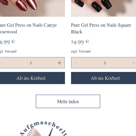
Schnellansicht
Schnellansicht
ure Gel Press on Nails Cateye
Pure Gel Press on Nails Square
osewood
Black
reis
Preis
4,99 €
14,99 €
gl. Versand
zzgl. Versand
Ab ins Körberl
Ab ins Körberl
Mehr laden