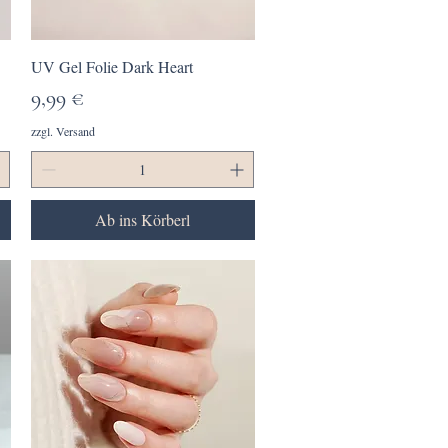
Schnellansicht
UV Gel Folie Dark Heart
Preis
9,99 €
zzgl. Versand
Ab ins Körberl