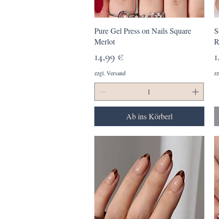
Schnellansicht
Pure Gel Press on Nails Square
S
Merlot
R
Preis
P
14,99 €
1
zzgl. Versand
zz
Ab ins Körberl