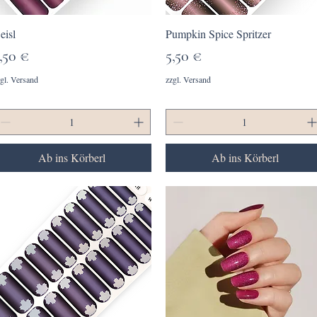
Schnellansicht
Schnellansicht
eisl
Pumpkin Spice Spritzer
reis
Preis
,50 €
5,50 €
gl. Versand
zzgl. Versand
Ab ins Körberl
Ab ins Körberl