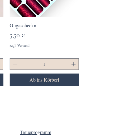
Schnellansicht
Gugascheckn
Preis
5,50 €
zzgl. Versand
Ab ins Körberl
Treueprogramm