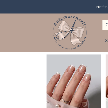
Jetzt fü
S