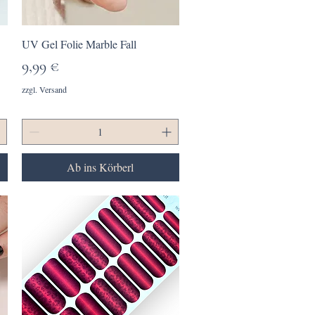
Schnellansicht
UV Gel Folie Marble Fall
Preis
9,99 €
zzgl. Versand
Ab ins Körberl